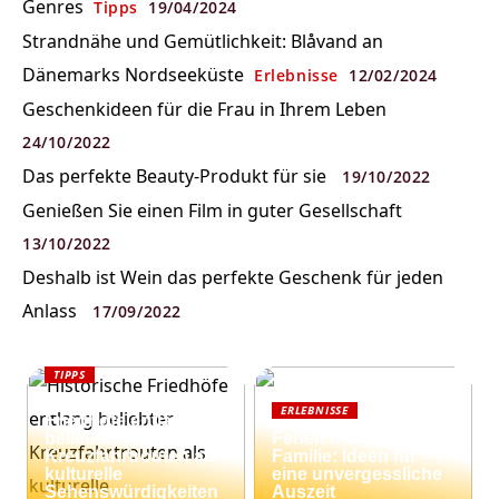
Genres
Tipps
19/04/2024
Strandnähe und Gemütlichkeit: Blåvand an
Dänemarks Nordseeküste
Erlebnisse
12/02/2024
Geschenkideen für die Frau in Ihrem Leben
24/10/2022
Das perfekte Beauty-Produkt für sie
19/10/2022
Genießen Sie einen Film in guter Gesellschaft
13/10/2022
Deshalb ist Wein das perfekte Geschenk für jeden
Anlass
17/09/2022
TIPPS
Historische
ERLEBNISSE
Friedhöfe entlang
beliebter
Ferien mit der
Kreuzfahrtrouten als
Familie: Ideen für
kulturelle
eine unvergessliche
Sehenswürdigkeiten
Auszeit