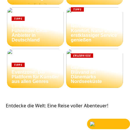
TIPPS
Ferienhäuser an der
TIPPS
dänischen
Lime Technologies:
Nordseeküste:
Führender CRM-
Komfort, Natur und
Anbieter in
erstklassiger Service
Deutschland
genießen
ERLEBNISSE
Strandnähe und
TIPPS
Gemütlichkeit:
Eventzone: Die
Blåvand an
Plattform für Künstler
Dänemarks
aus allen Genres
Nordseeküste
Entdecke die Welt: Eine Reise voller Abenteuer!