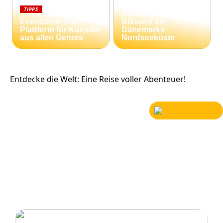
Strandnähe und
TIPPS
Gemütlichkeit:
Eventzone: Die
Blåvand an
Plattform für Künstler
Dänemarks
aus allen Genres
Nordseeküste
Entdecke die Welt: Eine Reise voller Abenteuer!