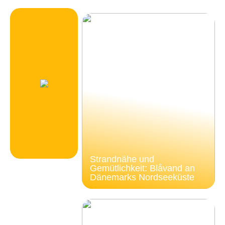
Strandnähe und
Gemütlichkeit: Blåvand an
Dänemarks Nordseeküste