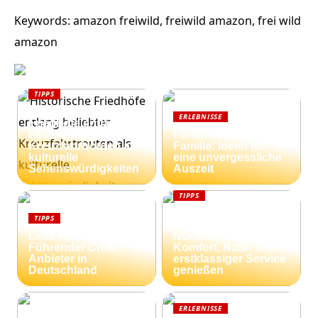
Keywords: amazon freiwild, freiwild amazon, frei wild
amazon
TIPPS
Historische
ERLEBNISSE
Friedhöfe entlang
beliebter
Ferien mit der
Kreuzfahrtrouten als
Familie: Ideen für
kulturelle
eine unvergessliche
Sehenswürdigkeiten
Auszeit
TIPPS
Ferienhäuser an der
TIPPS
dänischen
Lime Technologies:
Nordseeküste:
Führender CRM-
Komfort, Natur und
Anbieter in
erstklassiger Service
Deutschland
genießen
ERLEBNISSE