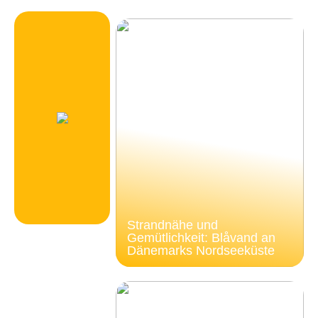
Strandnähe und
Gemütlichkeit: Blåvand an
Dänemarks Nordseeküste