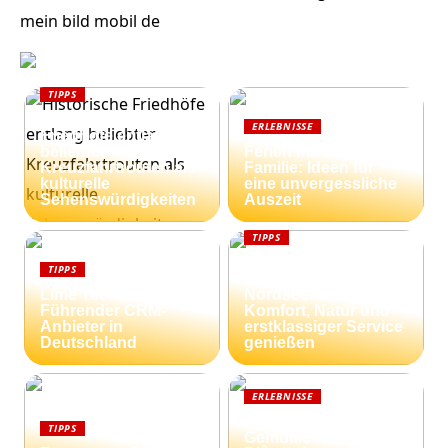
mein bild mobil de
TIPPS
Historische
ERLEBNISSE
Friedhöfe entlang
beliebter
Ferien mit der
Kreuzfahrtrouten als
Familie: Ideen für
kulturelle
eine unvergessliche
Sehenswürdigkeiten
Auszeit
TIPPS
Ferienhäuser an der
TIPPS
dänischen
Lime Technologies:
Nordseeküste:
Führender CRM-
Komfort, Natur und
Anbieter in
erstklassiger Service
Deutschland
genießen
ERLEBNISSE
Strandnähe und
TIPPS
Gemütlichkeit: