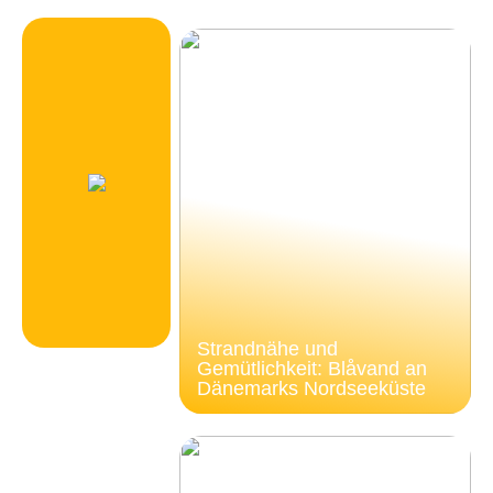
Strandnähe und
Gemütlichkeit: Blåvand an
Dänemarks Nordseeküste