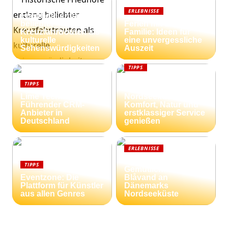
Historische
ERLEBNISSE
Friedhöfe entlang
beliebter
Ferien mit der
Kreuzfahrtrouten als
Familie: Ideen für
kulturelle
eine unvergessliche
Sehenswürdigkeiten
Auszeit
TIPPS
Ferienhäuser an der
TIPPS
dänischen
Lime Technologies:
Nordseeküste:
Führender CRM-
Komfort, Natur und
Anbieter in
erstklassiger Service
Deutschland
genießen
ERLEBNISSE
Strandnähe und
TIPPS
Gemütlichkeit:
Eventzone: Die
Blåvand an
Plattform für Künstler
Dänemarks
aus allen Genres
Nordseeküste