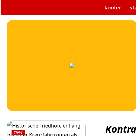
länder
st
Kontr
TIPPS