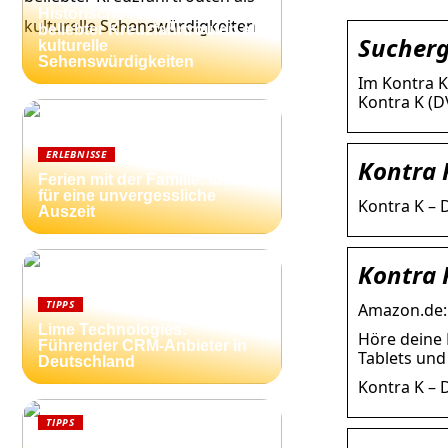
Historische Friedhöfe entlang
beliebter Kreuzfahrtrouten als
Sucherg
kulturelle
Sehenswürdigkeiten
Im Kontra K
Kontra K (D
ERLEBNISSE
Kontra 
Ferien mit der Familie: Ideen
für eine unvergessliche
Kontra K – D
Auszeit
Kontra 
TIPPS
Amazon.de:
Lime Technologies:
Höre deine 
Führender CRM-Anbieter in
Tablets un
Deutschland
Kontra K – 
TIPPS
Ferienhäuser an der