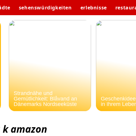
ädte
sehenswürdigkeiten
erlebnisse
restaur
Strandnähe und
Gemütlichkeit: Blåvand an
Geschenkideen
Dänemarks Nordseeküste
in Ihrem Lebe
a k amazon