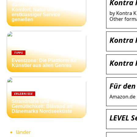
Kontra 
dänischen Nordseeküste:
Komfort, Natur und
by Kontra K 
erstklassiger Service
Other form
genießen
Kontra 
TIPPS
Kontra 
Eventzone: Die Plattform für
Künstler aus allen Genres
Für den
ERLEBNISSE
Amazon.de
Strandnähe und
Gemütlichkeit: Blåvand an
Dänemarks Nordseeküste
LEVEL S
länder