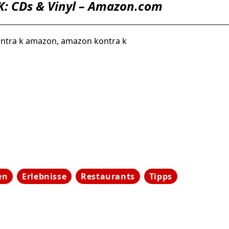
K: CDs & Vinyl – Amazon.com
ntra k amazon, amazon kontra k
en
Erlebnisse
Restaurants
Tipps