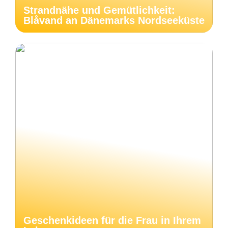
Strandnähe und Gemütlichkeit:
Blåvand an Dänemarks Nordseeküste
Geschenkideen für die Frau in Ihrem