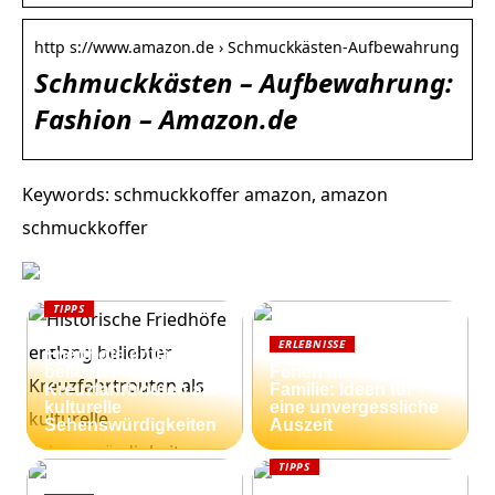
http s://www.amazon.de › Schmuckkästen-Aufbewahrung
Schmuckkästen – Aufbewahrung:
Fashion – Amazon.de
Keywords: schmuckkoffer amazon, amazon
schmuckkoffer
TIPPS
Historische
ERLEBNISSE
Friedhöfe entlang
beliebter
Ferien mit der
Kreuzfahrtrouten als
Familie: Ideen für
kulturelle
eine unvergessliche
Sehenswürdigkeiten
Auszeit
TIPPS
Ferienhäuser an der