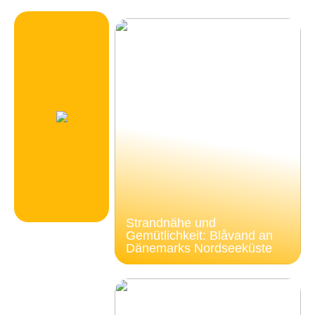
Strandnähe und
Gemütlichkeit: Blåvand an
Dänemarks Nordseeküste