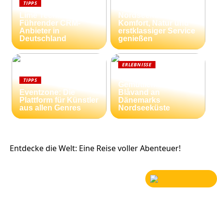
TIPPS
dänischen
Lime Technologies:
Nordseeküste:
Führender CRM-
Komfort, Natur und
Anbieter in
erstklassiger Service
Deutschland
genießen
ERLEBNISSE
Strandnähe und
TIPPS
Gemütlichkeit:
Eventzone: Die
Blåvand an
Plattform für Künstler
Dänemarks
aus allen Genres
Nordseeküste
Entdecke die Welt: Eine Reise voller Abenteuer!