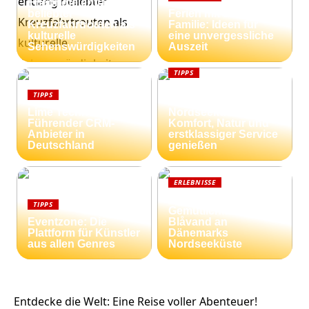
Friedhöfe entlang
beliebter
Ferien mit der
Kreuzfahrtrouten als
Familie: Ideen für
kulturelle
eine unvergessliche
Sehenswürdigkeiten
Auszeit
TIPPS
Ferienhäuser an der
TIPPS
dänischen
Lime Technologies:
Nordseeküste:
Führender CRM-
Komfort, Natur und
Anbieter in
erstklassiger Service
Deutschland
genießen
ERLEBNISSE
Strandnähe und
TIPPS
Gemütlichkeit:
Eventzone: Die
Blåvand an
Plattform für Künstler
Dänemarks
aus allen Genres
Nordseeküste
Entdecke die Welt: Eine Reise voller Abenteuer!