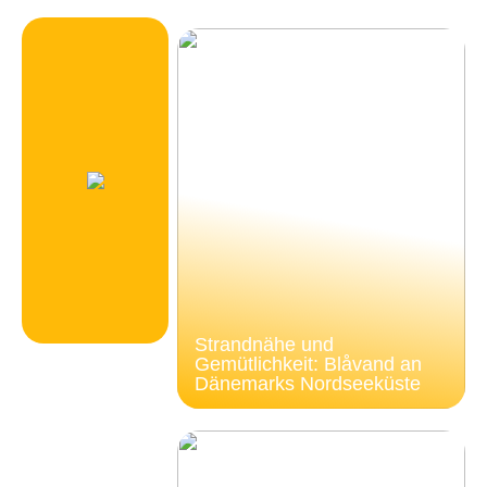
Strandnähe und
Gemütlichkeit: Blåvand an
Dänemarks Nordseeküste