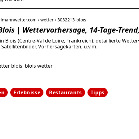
elmannwetter.com › wetter › 3032213-blois
Blois | Wettervorhersage, 14-Tage-Tren
in Blois (Centre-Val de Loire, Frankreich): detaillierte Wet
atellitenbilder, Vorhersagekarten, u.v.m.
ter blois, blois wetter
en
Erlebnisse
Restaurants
Tipps