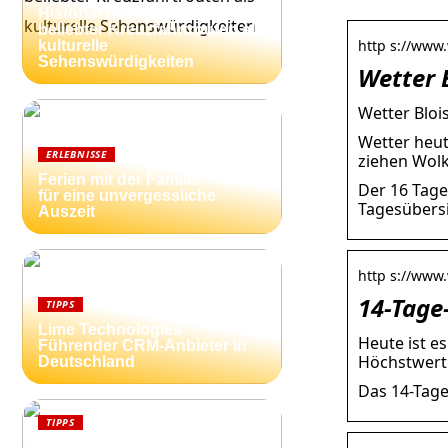
Historische Friedhöfe entlang
beliebter Kreuzfahrtrouten als
http s://www.
kulturelle
Sehenswürdigkeiten
Wetter 
Wetter Bloi
Wetter heut
ERLEBNISSE
ziehen Wol
Ferien mit der Familie: Ideen
Der 16 Tage
für eine unvergessliche
Tagesübersi
Auszeit
http s://www.
14-Tage
TIPPS
Lime Technologies:
Heute ist e
Führender CRM-Anbieter in
Höchstwert
Deutschland
Das 14-Tage
TIPPS
Ferienhäuser an der