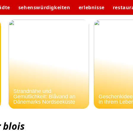
ädte
sehenswürdigkeiten
erlebnisse
restaur
Strandnähe und
Gemütlichkeit: Blåvand an
Geschenkideen
Dänemarks Nordseeküste
in Ihrem Lebe
 blois