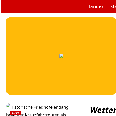
länder
st
Wetter
TIPPS