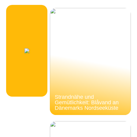
Strandnähe und
Gemütlichkeit: Blåvand an
Dänemarks Nordseeküste