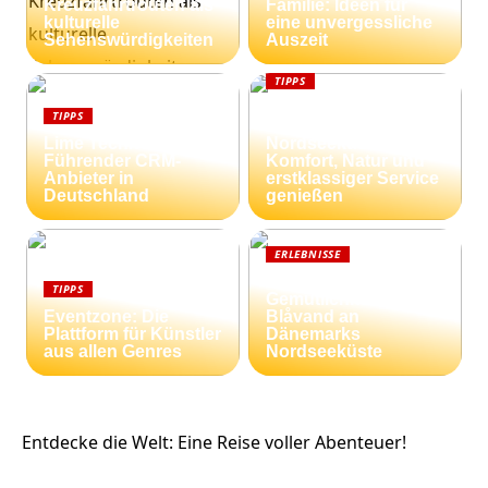
Kreuzfahrtrouten als
Familie: Ideen für
kulturelle
eine unvergessliche
Sehenswürdigkeiten
Auszeit
TIPPS
Ferienhäuser an der
TIPPS
dänischen
Lime Technologies:
Nordseeküste:
Führender CRM-
Komfort, Natur und
Anbieter in
erstklassiger Service
Deutschland
genießen
ERLEBNISSE
Strandnähe und
TIPPS
Gemütlichkeit:
Eventzone: Die
Blåvand an
Plattform für Künstler
Dänemarks
aus allen Genres
Nordseeküste
Entdecke die Welt: Eine Reise voller Abenteuer!