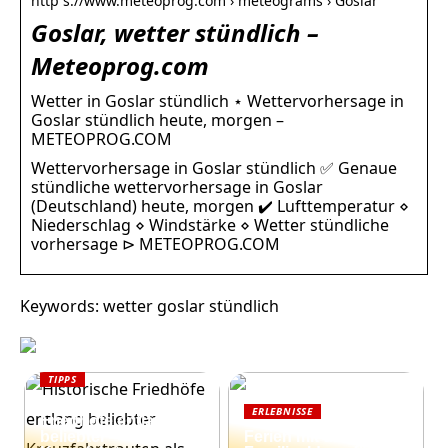
http s://www.meteoprog.com › meteograms › Goslar
Goslar, wetter stündlich –
Meteoprog.com
Wetter in Goslar stündlich ⋆ Wettervorhersage in
Goslar stündlich heute, morgen –
METEOPROG.COM
Wettervorhersage in Goslar stündlich ✅ Genaue
stündliche wettervorhersage in Goslar
(Deutschland) heute, morgen ✔️ Lufttemperatur ⋄
Niederschlag ⋄ Windstärke ⋄ Wetter stündliche
vorhersage ⊳ METEOPROG.COM
Keywords: wetter goslar stündlich
TIPPS
Historische
ERLEBNISSE
Friedhöfe entlang
beliebter
Ferien mit der