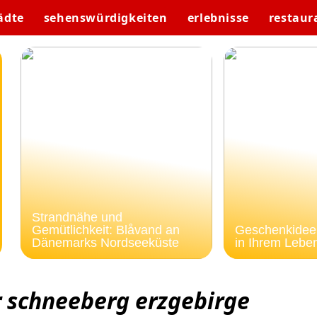
ädte
sehenswürdigkeiten
erlebnisse
restaur
Strandnähe und
Gemütlichkeit: Blåvand an
Geschenkideen
Dänemarks Nordseeküste
in Ihrem Lebe
 schneeberg erzgebirge