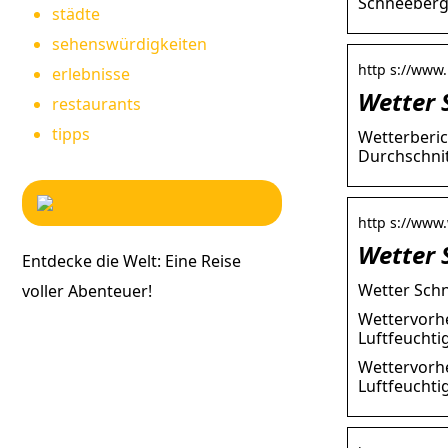
Schneeberg 
städte
sehenswürdigkeiten
http s://www
erlebnisse
Wetter 
restaurants
tipps
Wetterberic
Durchschni
http s://www
Wetter 
Entdecke die Welt: Eine Reise
Wetter Schn
voller Abenteuer!
Wettervorhe
Luftfeuchtig
Wettervorhe
Luftfeuchti