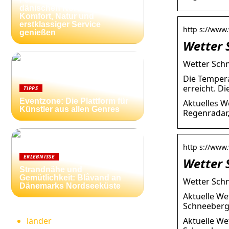
dänischen Nordseeküste:
Komfort, Natur und
erstklassiger Service
http s://www.
genießen
Wetter 
Wetter Schn
Die Tempera
erreicht. Di
TIPPS
Eventzone: Die Plattform für
Aktuelles W
Künstler aus allen Genres
Regenradar
http s://www.
ERLEBNISSE
Wetter 
Strandnähe und
Gemütlichkeit: Blåvand an
Wetter Schn
Dänemarks Nordseeküste
Aktuelle We
Schneeberg 
Aktuelle We
länder