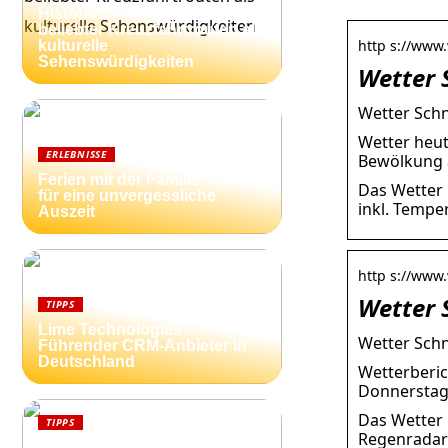
Historische Friedhöfe entlang
beliebter Kreuzfahrtrouten als
http s://www.
kulturelle
Sehenswürdigkeiten
Wetter 
Wetter Schn
Wetter heut
ERLEBNISSE
Bewölkung a
Ferien mit der Familie: Ideen
Das Wetter 
für eine unvergessliche
inkl. Tempe
Auszeit
http s://www.
Wetter 
TIPPS
Lime Technologies:
Wetter Schn
Führender CRM-Anbieter in
Deutschland
Wetterberic
Donnerstag 
Das Wetter
TIPPS
Regenradar
Ferienhäuser an der