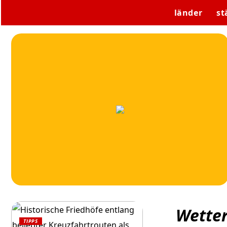
länder
st
Wetter
TIPPS