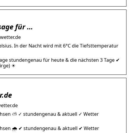
sage für …
wetter.de
sius. In der Nacht wird mit 6°C die Tiefsttemperatur
sage stundengenau für heute & die nächsten 3 Tage ✔
irge) ☀
r.de
etter.de
achsen ⛅ ✓ stundengenau & aktuell ✓ Wetter
chsen 🌧️ ✔ stundengenau & aktuell ✔ Wetter