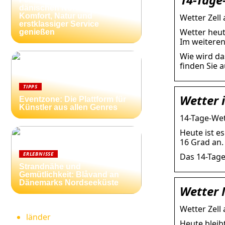
dänischen Nordseeküste:
Komfort, Natur und
Wetter Zell 
erstklassiger Service
Wetter heut
genießen
Im weiteren
Wie wird da
finden Sie a
TIPPS
Wetter i
Eventzone: Die Plattform für
Künstler aus allen Genres
14-Tage-Wet
Heute ist e
16 Grad an.
ERLEBNISSE
Das 14-Tage
Strandnähe und
Gemütlichkeit: Blåvand an
Dänemarks Nordseeküste
Wetter 
Wetter Zell
länder
Heute bleib