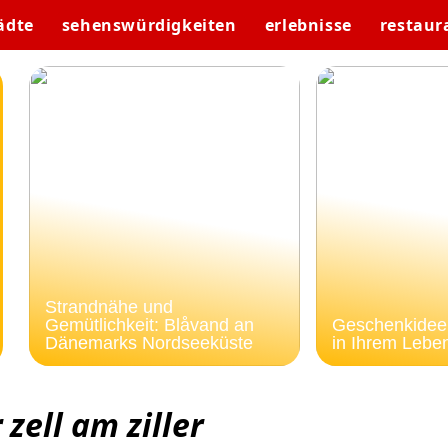
ädte
sehenswürdigkeiten
erlebnisse
restaur
Strandnähe und
Gemütlichkeit: Blåvand an
Geschenkideen
Dänemarks Nordseeküste
in Ihrem Lebe
 zell am ziller