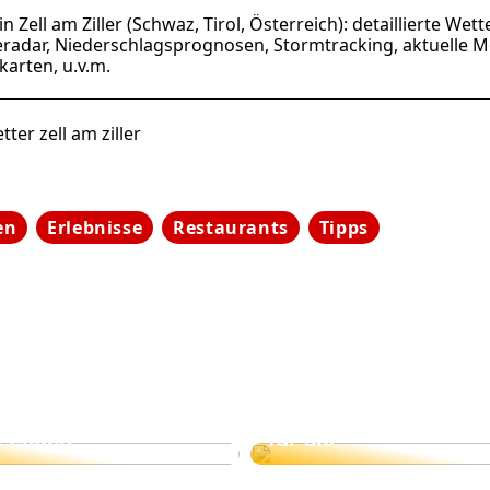
n Zell am Ziller (Schwaz, Tirol, Österreich): detaillierte W
radar, Niederschlagsprognosen, Stormtracking, aktuelle M
arten, u.v.m.
ter zell am ziller
en
Erlebnisse
Restaurants
Tipps
kideen für die Frau
Das perfekte Beauty
m Leben
für sie