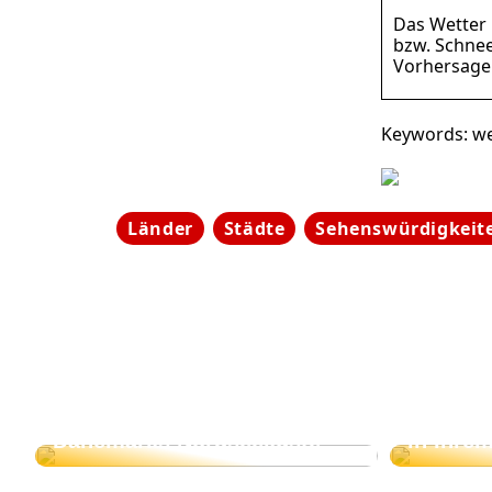
Das Wetter i
bzw. Schnee
Vorhersagek
Keywords: wet
Länder
Städte
Sehenswürdigkeit
Strandnähe und
Gemütlichkeit: Blåvand an
Geschen
Dänemarks Nordseeküste
in Ihre