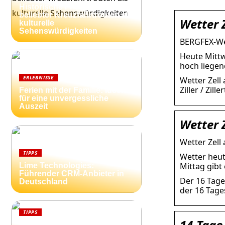
Historische Friedhöfe entlang
beliebter Kreuzfahrtrouten als
Wetter Z
kulturelle
Sehenswürdigkeiten
BERGFEX-Wett
Heute Mittw
hoch liegen
ERLEBNISSE
Wetter Zell
Ziller / Zil
Ferien mit der Familie: Ideen
für eine unvergessliche
Auszeit
Wetter Z
Wetter Zell 
TIPPS
Wetter heut
Mittag gibt
Lime Technologies:
Führender CRM-Anbieter in
Der 16 Tage
Deutschland
der 16 Tage
TIPPS
14-Tage
Ferienhäuser an der