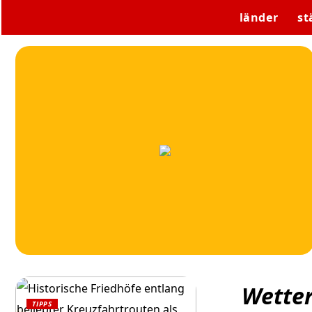
länder
st
Wetter
TIPPS