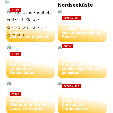
Nordseeküste
TIPPS
Historische
ERLEBNISSE
Friedhöfe entlang
beliebter
Ferien mit der
Kreuzfahrtrouten als
Familie: Ideen für
kulturelle
eine unvergessliche
Sehenswürdigkeiten
Auszeit
TIPPS
Ferienhäuser an der
TIPPS
dänischen
Lime Technologies:
Nordseeküste:
Führender CRM-
Komfort, Natur und
Anbieter in
erstklassiger Service
Deutschland
genießen
ERLEBNISSE
Strandnähe und
TIPPS
Gemütlichkeit:
Eventzone: Die
Blåvand an
Plattform für Künstler
Dänemarks
aus allen Genres
Nordseeküste