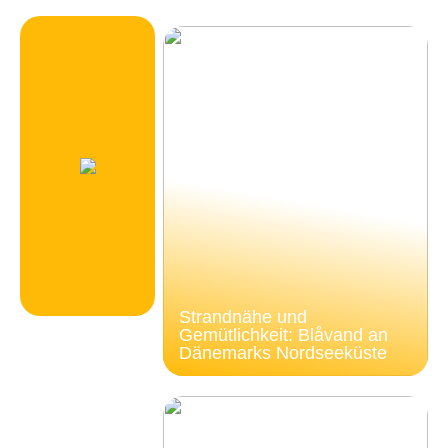
Strandnähe und
Gemütlichkeit: Blåvand an
Dänemarks Nordseeküste