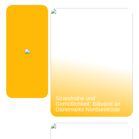
Strandnähe und
Gemütlichkeit: Blåvand an
Dänemarks Nordseeküste