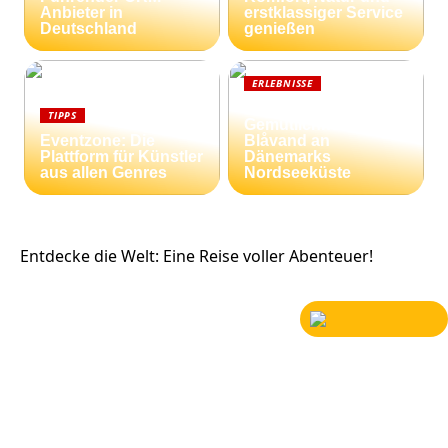
Anbieter in
erstklassiger Service
Deutschland
genießen
ERLEBNISSE
Strandnähe und
TIPPS
Gemütlichkeit:
Eventzone: Die
Blåvand an
Plattform für Künstler
Dänemarks
aus allen Genres
Nordseeküste
Entdecke die Welt: Eine Reise voller Abenteuer!