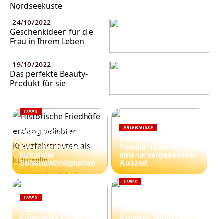
Nordseeküste
24/10/2022
Geschenkideen für die
Frau in Ihrem Leben
19/10/2022
Das perfekte Beauty-
Produkt für sie
TIPPS
Historische
ERLEBNISSE
Friedhöfe entlang
beliebter
Ferien mit der
Kreuzfahrtrouten als
Familie: Ideen für
kulturelle
eine unvergessliche
Sehenswürdigkeiten
Auszeit
TIPPS
Ferienhäuser an der
TIPPS
dänischen
Lime Technologies:
Nordseeküste:
Führender CRM-
Komfort, Natur und